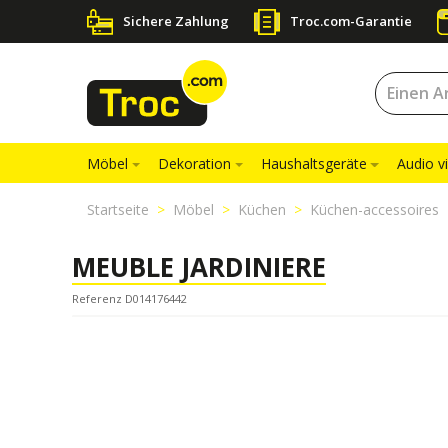
Sichere Zahlung
Troc.com-Garantie
Möbel
Dekoration
Haushaltsgeräte
Audio v
Startseite
Möbel
Küchen
Küchen-accessoires
MEUBLE JARDINIERE
Referenz D014176442
VERKAUFT