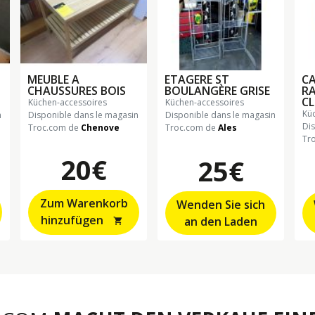
MEUBLE A
ETAGERE ST
CA
CHAUSSURES BOIS
BOULANGÈRE GRISE
RA
CL
küchen-accessoires
küchen-accessoires
k
n
Disponible dans le magasin
Disponible dans le magasin
Di
Troc.com de
Chenove
Troc.com de
Ales
Tr
20€
25€
Zum Warenkorb
Wenden Sie sich
hinzufügen
an den Laden
shopping_cart