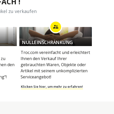
ACH !
ikel zu verkaufen
supervisor_account
NULLEINSCHRÄNKUNG
Troc.com vereinfacht und erleichtert
 zu
Ihnen den Verkauf Ihrer
hnen den
gebrauchten Waren, Objekte oder
Artikel mit seinem unkomplizierten
g“!
Serviceangebot!
Klicken Sie hier, um mehr zu erfahren!