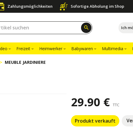
Zahlungsmöglichkeiten
Sofortige Abholung im Shop
search
Ich m
ideo
Freizeit
Heimwerker
Babywaren
Multimedia
MEUBLE JARDINIERE
29.90 €
TTC
Ve
Produkt verkauft