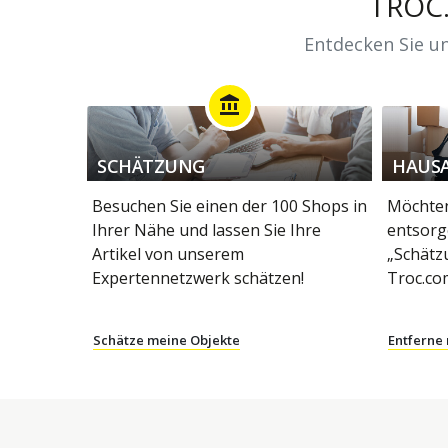
TROC
Entdecken Sie un
account_balance
SCHÄTZUNG
HAUS
Besuchen Sie einen der 100 Shops in
Möchten
Ihrer Nähe und lassen Sie Ihre
entsorg
Artikel von unserem
„Schätz
Expertennetzwerk schätzen!
Troc.co
Schätze meine Objekte
Entferne