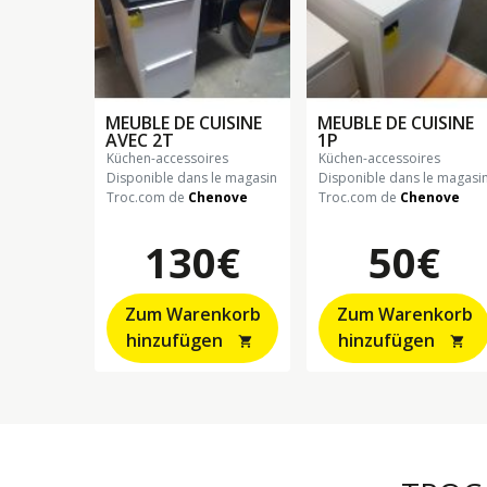
MEUBLE DE CUISINE
MEUBLE DE CUISINE
AVEC 2T
1P
küchen-accessoires
küchen-accessoires
Disponible dans le magasin
Disponible dans le magasi
Troc.com de
Chenove
Troc.com de
Chenove
130€
50€
Zum Warenkorb
Zum Warenkorb
hinzufügen
hinzufügen
shopping_cart
shopping_cart