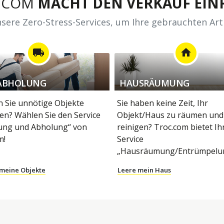
.COM
MACHT DEN VERKAUF EINF
sere Zero-Stress-Services, um Ihre gebrauchten Art
local_shipping
home
ABHOLUNG
HAUSRÄUMUNG
 Sie unnötige Objekte
Sie haben keine Zeit, Ihr
en? Wählen Sie den Service
Objekt/Haus zu räumen und
ung und Abholung“ von
reinigen? Troc.com bietet I
m!
Service
„Hausräumung/Entrümpelun
 meine Objekte
Leere mein Haus