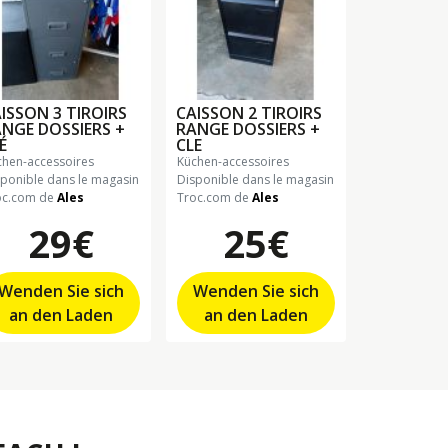
ISSON 3 TIROIRS
CAISSON 2 TIROIRS
NGE DOSSIERS +
RANGE DOSSIERS +
É
CLE
üchen-accessoires
küchen-accessoires
sponible dans le magasin
Disponible dans le magasin
oc.com de
Ales
Troc.com de
Ales
29€
25€
Wenden Sie sich
Wenden Sie sich
an den Laden
an den Laden