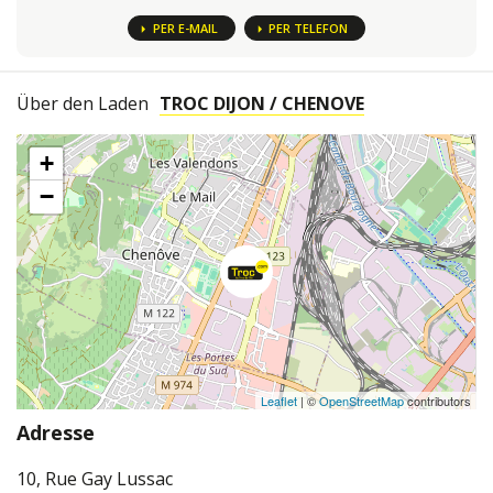
PER E-MAIL
PER TELEFON
Über den Laden
TROC DIJON / CHENOVE
+
−
Leaflet
| ©
OpenStreetMap
contributors
Adresse
10, Rue Gay Lussac