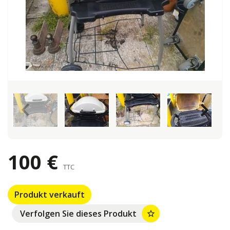
keyboard_arrow_left
keyboard_arrow_right
100 €
TTC
Produkt verkauft
Verfolgen Sie dieses Produkt
star_border