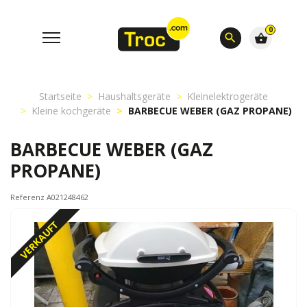
0
search
shopping_basket
Startseite
Haushaltsgeräte
Kleinelektrogeräte
Kleine kochgeräte
BARBECUE WEBER (GAZ PROPANE)
BARBECUE WEBER (GAZ
PROPANE)
Referenz A021248462
VERKAUFT