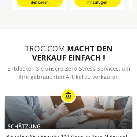
den Laden
hinzufügen
TROC.COM
MACHT DEN
VERKAUF EINFACH !
Entdecken Sie unsere Zero-Stress-Services, um
Ihre gebrauchten Artikel zu verkaufen
account_balance
SCHÄTZUNG
Besuchen Sie einen der 100 Shops in Ihrer Nähe und