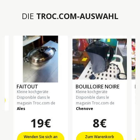
DIE
TROC.COM-AUSWAHL
FAITOUT
BOUILLOIRE NOIRE
B
kleine kochgeräte
kleine kochgeräte
k
Disponible dans le
Disponible dans le
Di
magasin Troc.com de
magasin Troc.com de
ma
Ales
Chenove
Ch
19€
8€
Wenden Sie sich an
Zum Warenkorb