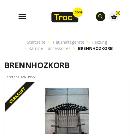
0
search
shopping_basket
Startseite
Haushaltsgeräte
Heizung
Kamine – accessoires
BRENNHOZKORB
BRENNHOZKORB
Referenz 12601955
VERKAUFT