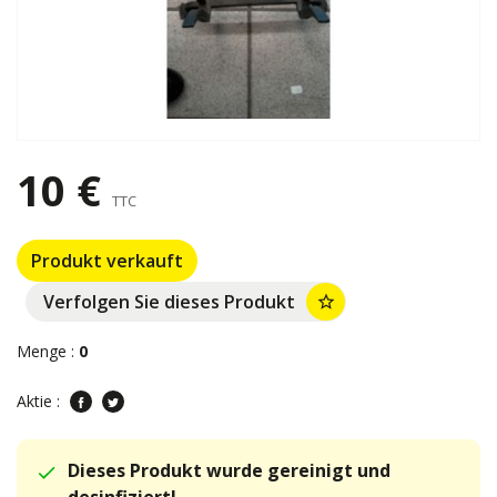
10 €
TTC
Produkt verkauft
Verfolgen Sie dieses Produkt
star_border
Menge :
0
Aktie :
Dieses Produkt wurde gereinigt und