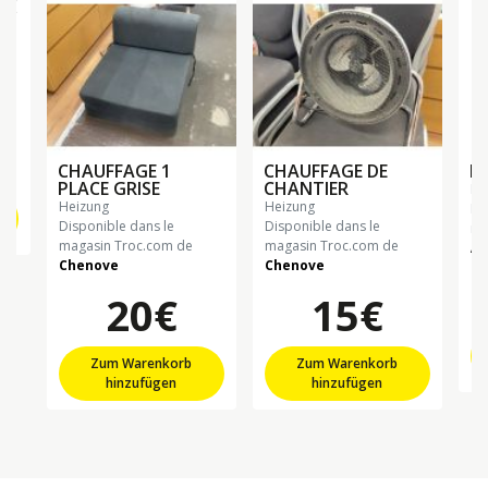
E
CHAUFFAGE 1
CHAUFFAGE DE
P
PLACE GRISE
CHANTIER
h
heizung
heizung
Di
Disponible dans le
Disponible dans le
ma
magasin Troc.com de
magasin Troc.com de
Al
Chenove
Chenove
20€
15€
Zum Warenkorb
Zum Warenkorb
hinzufügen
hinzufügen