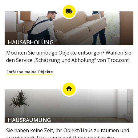
local_shipping
HAUSABHOLUNG
Möchten Sie unnötige Objekte entsorgen? Wählen Sie
den Service „Schätzung und Abholung“ von Troc.com!
Entferne meine Objekte
home
HAUSRÄUMUNG
Sie haben keine Zeit, Ihr Objekt/Haus zu räumen und
zu reinigen? Troc.com bietet Ihnen den Service