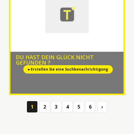
DU HAST DEIN GLÜCK NICHT
GEFUNDEN ?
▸ Erstellen Sie eine Suchbenachrichtigung
1
2
3
4
5
6
›
Next