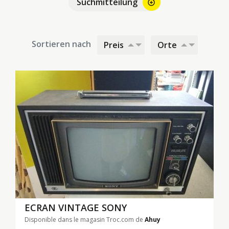
Suchmitteilung
alarm_add
Sortieren nach
Preis
Orte
ECRAN VINTAGE SONY
Disponible dans le magasin Troc.com de
Ahuy