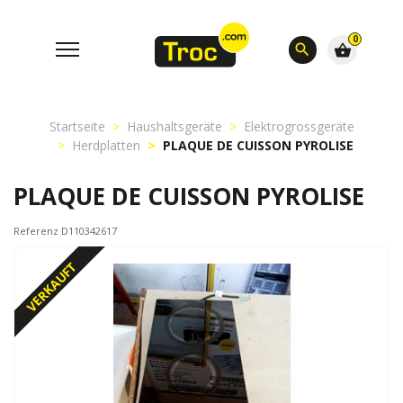
0
search
shopping_basket
Startseite
Haushaltsgeräte
Elektrogrossgeräte
Herdplatten
PLAQUE DE CUISSON PYROLISE
PLAQUE DE CUISSON PYROLISE
Referenz D110342617
VERKAUFT