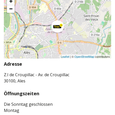
+
−
Leaflet
| ©
OpenStreetMap
contributors
Adresse
Z.I de Croupillac - Av. de Croupillac
30100, Ales
Öffnungszeiten
Die Sonntag geschlossen
Montag