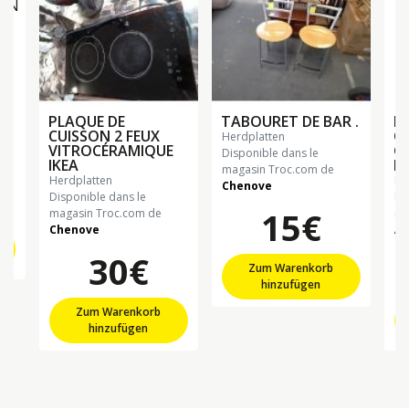
PLAQUE DE
TABOURET DE BAR .
P
CUISSON 2 FEUX
C
herdplatten
VITROCÉRAMIQUE
GA
Disponible dans le
IKEA
R
magasin Troc.com de
herdplatten
h
€
Chenove
Disponible dans le
Di
15€
magasin Troc.com de
ma
Chenove
Al
30€
Zum Warenkorb
hinzufügen
Zum Warenkorb
hinzufügen