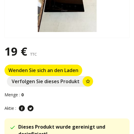
19 €
TTC
Wenden Sie sich an den Laden
Verfolgen Sie dieses Produkt
star_border
Menge :
0
Aktie :
Dieses Produkt wurde gereinigt und