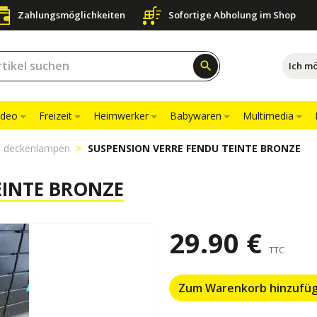
Zahlungsmöglichkeiten
Sofortige Abholung im Shop
search
Ich m
ideo
Freizeit
Heimwerker
Babywaren
Multimedia
 deckenlampen
SUSPENSION VERRE FENDU TEINTE BRONZE
EINTE BRONZE
29.90 €
TTC
Zum Warenkorb hinzufü