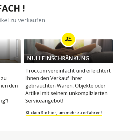
ACH !
ikel zu verkaufen
supervisor_account
NULLEINSCHRÄNKUNG
Troc.com vereinfacht und erleichtert
 zu
Ihnen den Verkauf Ihrer
hnen den
gebrauchten Waren, Objekte oder
Artikel mit seinem unkomplizierten
g“!
Serviceangebot!
Klicken Sie hier, um mehr zu erfahren!