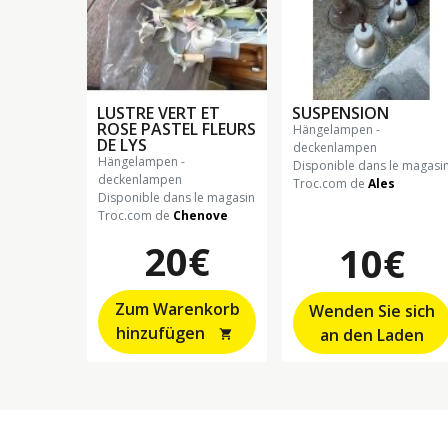
LUSTRE VERT ET
SUSPENSION
ROSE PASTEL FLEURS
hängelampen -
DE LYS
deckenlampen
hängelampen -
Disponible dans le magasi
deckenlampen
Troc.com de
Ales
Disponible dans le magasin
Troc.com de
Chenove
20€
10€
Zum Warenkorb
Wenden Sie sich
hinzufügen
an den Laden
shopping_cart