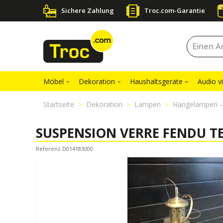
Sichere Zahlung
Troc.com-Garantie
Möbel
Dekoration
Haushaltsgeräte
Audio v
Startseite
Dekoration
Lampen
Hängelampen –
SUSPENSION VERRE FENDU T
Referenz D014183000