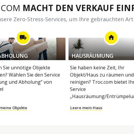
.COM
MACHT DEN VERKAUF EINF
sere Zero-Stress-Services, um Ihre gebrauchten Art
local_shipping
home
ABHOLUNG
HAUSRÄUMUNG
 Sie unnötige Objekte
Sie haben keine Zeit, Ihr
en? Wählen Sie den Service
Objekt/Haus zu räumen und
ung und Abholung“ von
reinigen? Troc.com bietet I
m!
Service
„Hausräumung/Entrümpelun
 meine Objekte
Leere mein Haus