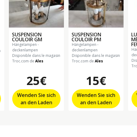
SUSPENSION
SUSPENSION
LU
COULOIR GM
COULOIR PM
M
FE
hängelampen -
hängelampen -
hängelampen -
deckenlampen
deckenlampen
n
de
Disponible dans le magasin
Disponible dans le magasin
Di
Troc.com de
Ales
Troc.com de
Ales
Tr
25€
15€
Wenden Sie sich
Wenden Sie sich
an den Laden
an den Laden