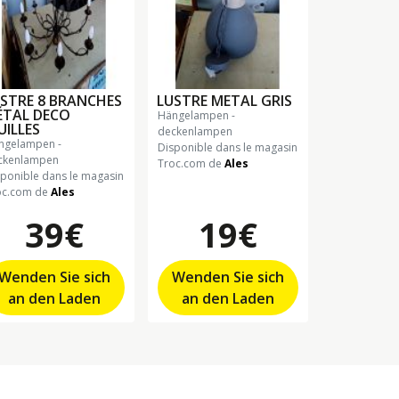
STRE 8 BRANCHES
LUSTRE METAL GRIS
ÉTAL DECO
hängelampen -
UILLES
deckenlampen
Disponible dans le magasin
ckenlampen
Troc.com de
Ales
sponible dans le magasin
oc.com de
Ales
39€
19€
Wenden Sie sich
Wenden Sie sich
an den Laden
an den Laden