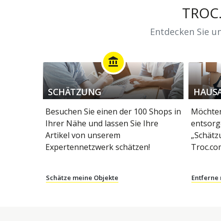
TROC
Entdecken Sie un
account_balance
SCHÄTZUNG
HAUS
Besuchen Sie einen der 100 Shops in
Möchten
Ihrer Nähe und lassen Sie Ihre
entsorg
Artikel von unserem
„Schätz
Expertennetzwerk schätzen!
Troc.co
Schätze meine Objekte
Entferne