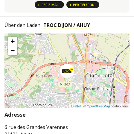
PER E-MAIL
PER TELEFON
Über den Laden
TROC DIJON / AHUY
+
−
Leaflet
| ©
OpenStreetMap
contributors
Adresse
6 rue des Grandes Varennes