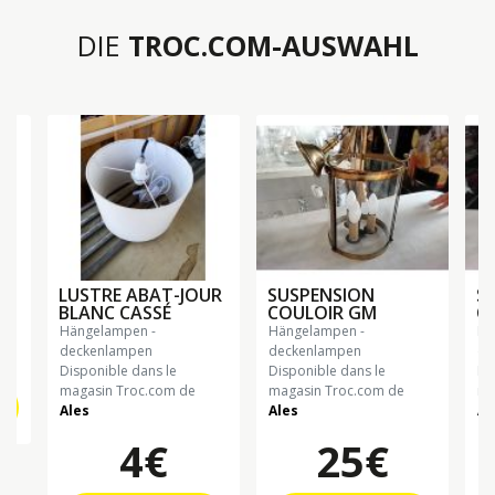
DIE
TROC.COM-AUSWAHL
LUSTRE ABAT-JOUR
SUSPENSION
S
BLANC CASSÉ
COULOIR GM
C
€
hängelampen -
hängelampen -
hängelampen -
deckenlampen
deckenlampen
de
Disponible dans le
Disponible dans le
Di
magasin Troc.com de
magasin Troc.com de
ma
Ales
Ales
Al
4€
25€