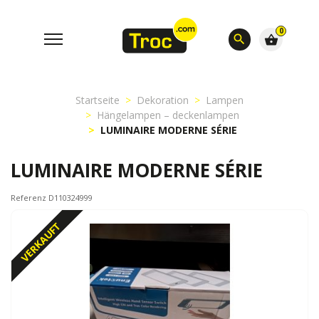
0
search
shopping_basket
Startseite
Dekoration
Lampen
Hängelampen – deckenlampen
LUMINAIRE MODERNE SÉRIE
LUMINAIRE MODERNE SÉRIE
Referenz D110324999
VERKAUFT