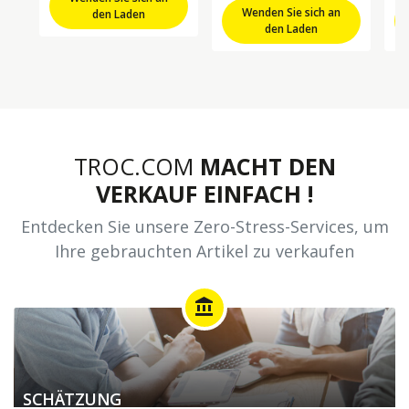
Wenden Sie sich an
den Laden
den Laden
TROC.COM
MACHT DEN
VERKAUF EINFACH !
Entdecken Sie unsere Zero-Stress-Services, um
Ihre gebrauchten Artikel zu verkaufen
account_balance
SCHÄTZUNG