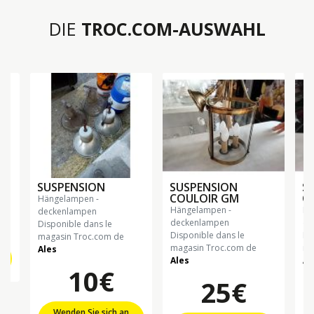
DIE
TROC.COM-AUSWAHL
SUSPENSION
SUSPENSION
S
COULOIR GM
C
hängelampen -
€
hängelampen -
hängelampen -
deckenlampen
deckenlampen
de
Disponible dans le
Disponible dans le
Di
magasin Troc.com de
magasin Troc.com de
ma
Ales
Ales
Al
10€
25€
Wenden Sie sich an