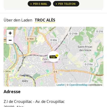
PER E-MAIL
PER TELEFON
Über den Laden
TROC ALÈS
+
−
Leaflet
| ©
OpenStreetMap
contributors
Adresse
Z.I de Croupillac - Av. de Croupillac