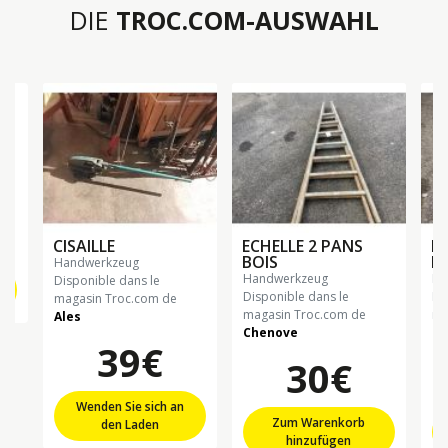
DIE
TROC.COM-AUSWAHL
€
CISAILLE
ECHELLE 2 PANS
EC
BOIS
BO
handwerkzeug
handwerkzeug
h
Disponible dans le
Disponible dans le
Di
magasin Troc.com de
magasin Troc.com de
ma
Ales
Chenove
Ch
39€
30€
Wenden Sie sich an
Zum Warenkorb
den Laden
hinzufügen