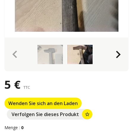
keyboard_arrow_left
keyboard_arrow_right
5 €
TTC
Wenden Sie sich an den Laden
Verfolgen Sie dieses Produkt
star_border
Menge :
0