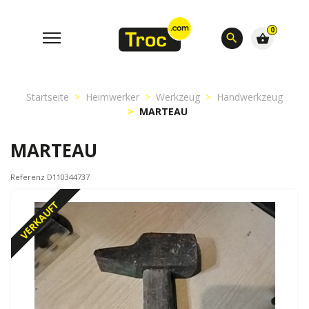
0
search
shopping_basket
Startseite
Heimwerker
Werkzeug
Handwerkzeug
MARTEAU
MARTEAU
Referenz D110344737
VERKAUFT