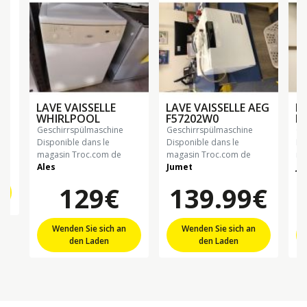
C
LAVE VAISSELLE
LAVE VAISSELLE AEG
LA
WHIRLPOOL
F57202W0
B
geschirrspülmaschine
geschirrspülmaschine
g
Disponible dans le
Disponible dans le
Di
€
magasin Troc.com de
magasin Troc.com de
ma
Ales
Jumet
Ju
129€
139.99€
Wenden Sie sich an
Wenden Sie sich an
den Laden
den Laden