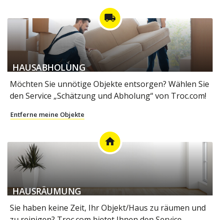
local_shipping
HAUSABHOLUNG
Möchten Sie unnötige Objekte entsorgen? Wählen Sie
den Service „Schätzung und Abholung“ von Troc.com!
Entferne meine Objekte
home
HAUSRÄUMUNG
Sie haben keine Zeit, Ihr Objekt/Haus zu räumen und
zu reinigen? Troc.com bietet Ihnen den Service