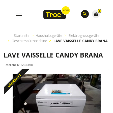
0
search
shopping_basket
Startseite
Haushaltsgeräte
Elektrogrossgeräte
Geschirrspülmaschine
LAVE VAISSELLE CANDY BRANA
LAVE VAISSELLE CANDY BRANA
Referenz D152232018
VERKAUFT