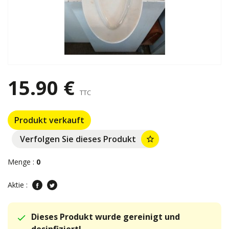
15.90 €
TTC
Produkt verkauft
Verfolgen Sie dieses Produkt
star_border
Menge :
0
Aktie :
Dieses Produkt wurde gereinigt und