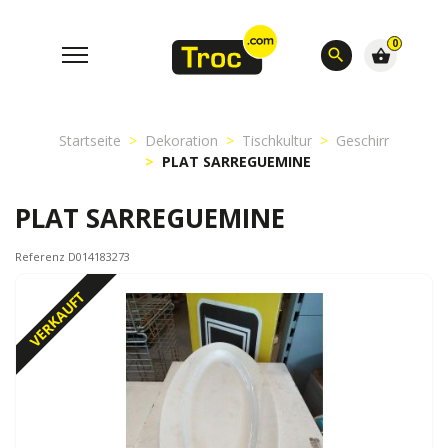
0
search
shopping_basket
Startseite
Dekoration
Tischkultur
Geschirr
PLAT SARREGUEMINE
PLAT SARREGUEMINE
Referenz D014183273
VERKAUFT