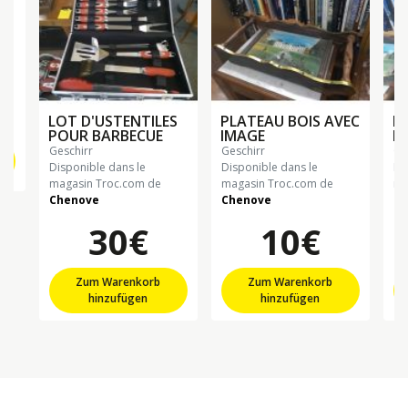
LOT D'USTENTILES
PLATEAU BOIS AVEC
P
POUR BARBECUE
IMAGE
FE
geschirr
geschirr
g
Disponible dans le
Disponible dans le
Di
magasin Troc.com de
magasin Troc.com de
ma
Chenove
Chenove
Ch
30€
10€
Zum Warenkorb
Zum Warenkorb
hinzufügen
hinzufügen