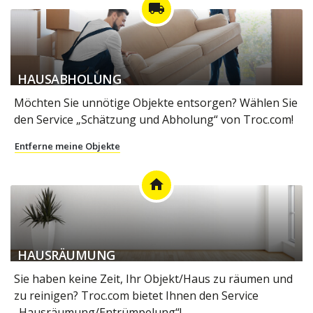
local_shipping
HAUSABHOLUNG
Möchten Sie unnötige Objekte entsorgen? Wählen Sie
den Service „Schätzung und Abholung“ von Troc.com!
Entferne meine Objekte
home
HAUSRÄUMUNG
Sie haben keine Zeit, Ihr Objekt/Haus zu räumen und
zu reinigen? Troc.com bietet Ihnen den Service
„Hausräumung/Entrümpelung“!