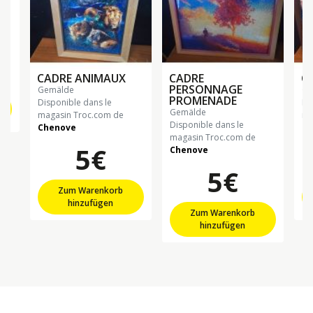
CADRE ANIMAUX
CADRE
C
PERSONNAGE
gemälde
g
PROMENADE
Disponible dans le
Di
gemälde
magasin Troc.com de
ma
Disponible dans le
Chenove
Ch
magasin Troc.com de
5€
Chenove
5€
Zum Warenkorb
hinzufügen
Zum Warenkorb
hinzufügen