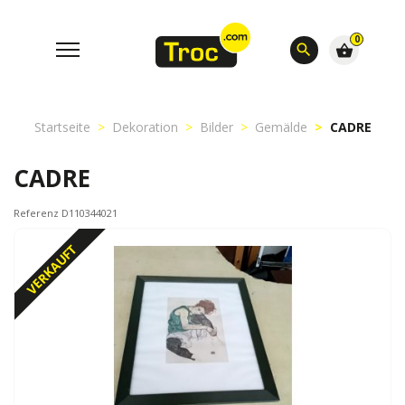
0
search
shopping_basket
Startseite
Dekoration
Bilder
Gemälde
CADRE
CADRE
Referenz D110344021
VERKAUFT