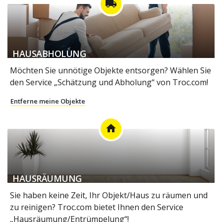
local_shipping
HAUSABHOLUNG
Möchten Sie unnötige Objekte entsorgen? Wählen Sie
den Service „Schätzung und Abholung“ von Troc.com!
Entferne meine Objekte
home
HAUSRÄUMUNG
Sie haben keine Zeit, Ihr Objekt/Haus zu räumen und
zu reinigen? Troc.com bietet Ihnen den Service
„Hausräumung/Entrümpelung“!