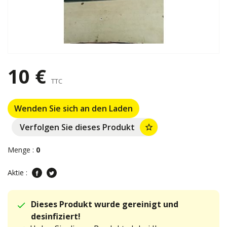
10 €
TTC
Wenden Sie sich an den Laden
Verfolgen Sie dieses Produkt
star_border
Menge :
0
Aktie :
Dieses Produkt wurde gereinigt und
desinfiziert!