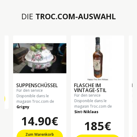
DIE
TROC.COM-AUSWAHL
SUPPENSCHÜSSEL
FLASCHE IM
F
VINTAGE-STIL
für den service
f
für den service
Disponible dans le
Di
Disponible dans le
magasin Troc.com de
ma
magasin Troc.com de
Grigny
Si
Sint-Niklaas
14.90€
185€
Zum Warenkorb