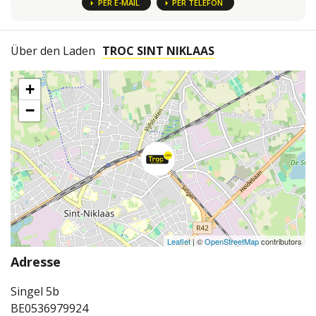
PER E-MAIL
PER TELEFON
Über den Laden
TROC SINT NIKLAAS
+
−
Leaflet
| ©
OpenStreetMap
contributors
Adresse
Singel 5b
BE0536979924