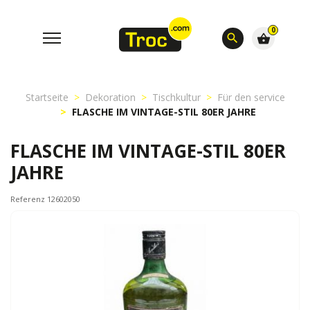
0
search
shopping_basket
Startseite
Dekoration
Tischkultur
Für den service
FLASCHE IM VINTAGE-STIL 80ER JAHRE
FLASCHE IM VINTAGE-STIL 80ER
JAHRE
Referenz 12602050