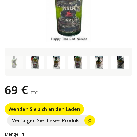
keyboard_arrow_left
keyboard_arrow_right
69 €
TTC
Wenden Sie sich an den Laden
Verfolgen Sie dieses Produkt
star_border
Menge :
1