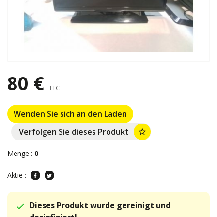
80 €
TTC
Wenden Sie sich an den Laden
Verfolgen Sie dieses Produkt
star_border
Menge :
0
Aktie :
Dieses Produkt wurde gereinigt und