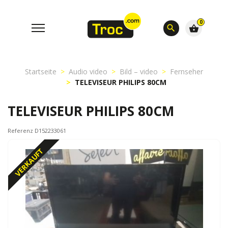
0
search
shopping_basket
Startseite
Audio video
Bild – video
Fernseher
TELEVISEUR PHILIPS 80CM
TELEVISEUR PHILIPS 80CM
Referenz D152233061
VERKAUFT