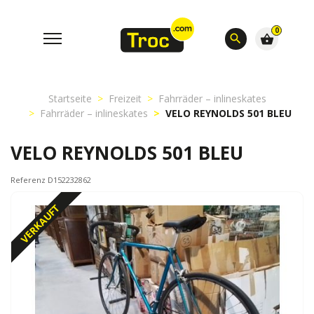
0
search
shopping_basket
Startseite
Freizeit
Fahrräder – inlineskates
Fahrräder – inlineskates
VELO REYNOLDS 501 BLEU
VELO REYNOLDS 501 BLEU
Referenz D152232862
VERKAUFT