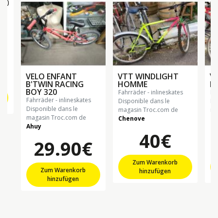
50
VELO ENFANT
VTT WINDLIGHT
V
B'TWIN RACING
HOMME
F
BOY 320
fahrräder - inlineskates
f
fahrräder - inlineskates
Disponible dans le
Di
Disponible dans le
magasin Troc.com de
ma
magasin Troc.com de
Chenove
Ch
Ahuy
40€
29.90€
Zum Warenkorb
Zum Warenkorb
hinzufügen
hinzufügen