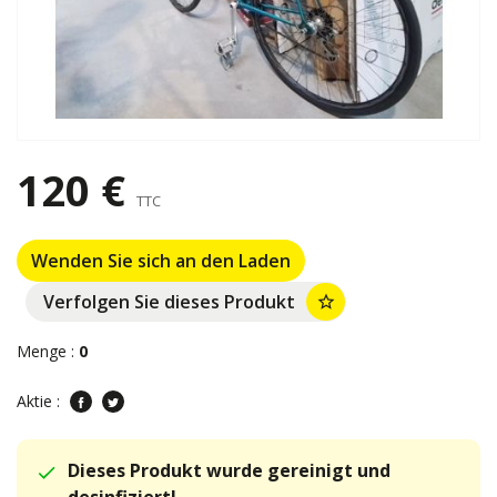
120 €
TTC
Wenden Sie sich an den Laden
Verfolgen Sie dieses Produkt
star_border
Menge :
0
Aktie :
Dieses Produkt wurde gereinigt und