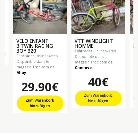
50
VELO ENFANT
VTT WINDLIGHT
V
B'TWIN RACING
HOMME
F
BOY 320
fahrräder - inlineskates
f
fahrräder - inlineskates
Disponible dans le
Di
Disponible dans le
magasin Troc.com de
ma
magasin Troc.com de
Chenove
Ch
Ahuy
40€
29.90€
Zum Warenkorb
Zum Warenkorb
hinzufügen
hinzufügen