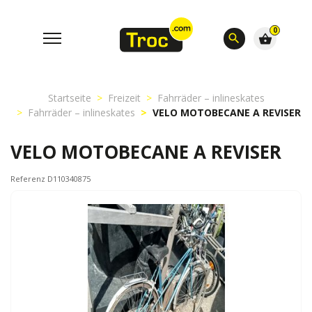
0
search
shopping_basket
Startseite
Freizeit
Fahrräder – inlineskates
Fahrräder – inlineskates
VELO MOTOBECANE A REVISER
VELO MOTOBECANE A REVISER
Referenz D110340875