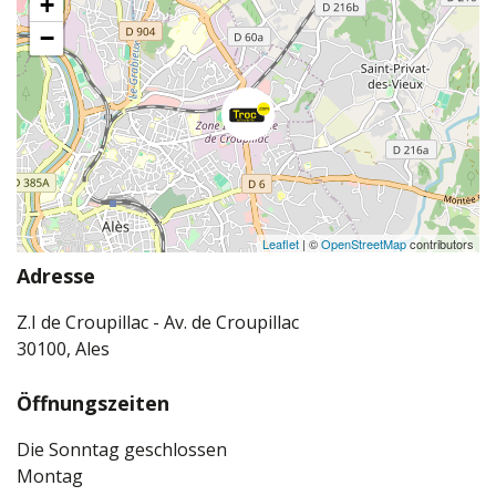
+
−
Leaflet
| ©
OpenStreetMap
contributors
Adresse
Z.I de Croupillac - Av. de Croupillac
30100, Ales
Öffnungszeiten
Die Sonntag geschlossen
Montag