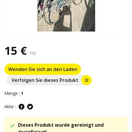
15 €
TTC
Wenden Sie sich an den Laden
Verfolgen Sie dieses Produkt
star_border
Menge :
1
Aktie :
Dieses Produkt wurde gereinigt und