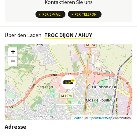
Kontaktieren Sie uns
PER E-MAIL
PER TELEFON
Über den Laden
TROC DIJON / AHUY
+
−
Leaflet
| ©
OpenStreetMap
contributors
Adresse