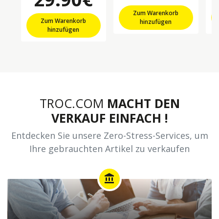
Zum Warenkorb
Zum Warenkorb
hinzufügen
hinzufügen
TROC.COM
MACHT DEN
VERKAUF EINFACH !
Entdecken Sie unsere Zero-Stress-Services, um
Ihre gebrauchten Artikel zu verkaufen
account_balance