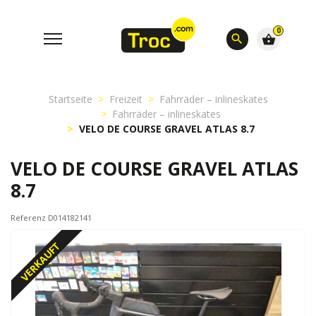
0
search
shopping_basket
Startseite
Freizeit
Fahrräder – inlineskates
Fahrräder – inlineskates
VELO DE COURSE GRAVEL ATLAS 8.7
VELO DE COURSE GRAVEL ATLAS
8.7
Referenz D014182141
VERKAUFT