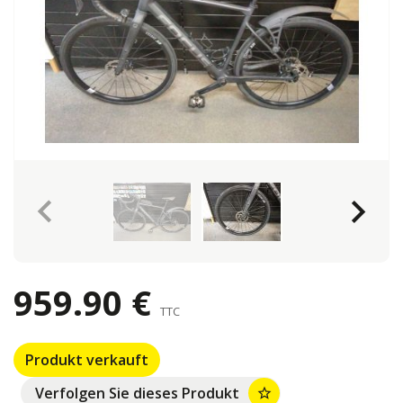
keyboard_arrow_left
keyboard_arrow_right
959.90 €
TTC
Produkt verkauft
Verfolgen Sie dieses Produkt
star_border