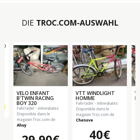
DIE
TROC.COM-AUSWAHL
50
VELO ENFANT
VTT WINDLIGHT
V
B'TWIN RACING
HOMME
F
BOY 320
fahrräder - inlineskates
f
fahrräder - inlineskates
Disponible dans le
Di
Disponible dans le
magasin Troc.com de
ma
magasin Troc.com de
Chenove
Ch
Ahuy
40€
29.90€