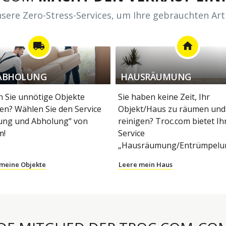
sere Zero-Stress-Services, um Ihre gebrauchten Art
local_shipping
home
ABHOLUNG
HAUSRÄUMUNG
 Sie unnötige Objekte
Sie haben keine Zeit, Ihr
en? Wählen Sie den Service
Objekt/Haus zu räumen und
ung und Abholung“ von
reinigen? Troc.com bietet I
m!
Service
„Hausräumung/Entrümpelun
 meine Objekte
Leere mein Haus