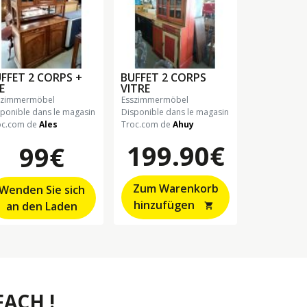
FFET 2 CORPS +
BUFFET 2 CORPS
E
VITRE
sszimmermöbel
esszimmermöbel
sponible dans le magasin
Disponible dans le magasin
oc.com de
Ales
Troc.com de
Ahuy
199.90€
99€
Zum Warenkorb
Wenden Sie sich
hinzufügen
an den Laden
shopping_cart
ACH !