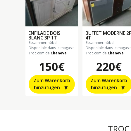
ENFILADE BOIS
BUFFET MODERNE 2
BLANC 3P 1T
4T
esszimmermöbel
esszimmermöbel
Disponible dans le magasin
Disponible dans le magasi
Troc.com de
Chenove
Troc.com de
Chenove
150€
220€
Zum Warenkorb
Zum Warenkorb
hinzufügen
hinzufügen
shopping_cart
shopping_cart
TROC