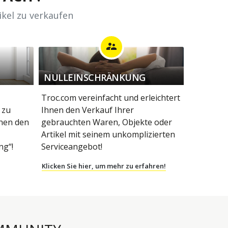
ikel zu verkaufen
supervisor_account
NULLEINSCHRÄNKUNG
Troc.com vereinfacht und erleichtert
 zu
Ihnen den Verkauf Ihrer
hnen den
gebrauchten Waren, Objekte oder
Artikel mit seinem unkomplizierten
g“!
Serviceangebot!
Klicken Sie hier, um mehr zu erfahren!