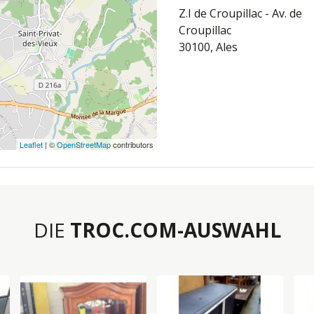
Z.I de Croupillac - Av. de
Croupillac
30100, Ales
Leaflet
| ©
OpenStreetMap
contributors
DIE
TROC.COM-AUSWAHL