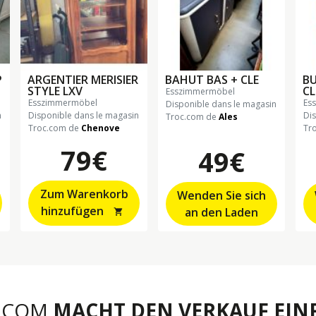
P
ARGENTIER MERISIER
BAHUT BAS + CLE
BU
STYLE LXV
CL
esszimmermöbel
esszimmermöbel
e
Disponible dans le magasin
n
Disponible dans le magasin
Di
Troc.com de
Ales
Troc.com de
Chenove
Tr
79€
49€
Zum Warenkorb
Wenden Sie sich
hinzufügen
an den Laden
shopping_cart
.COM
MACHT DEN VERKAUF EINF