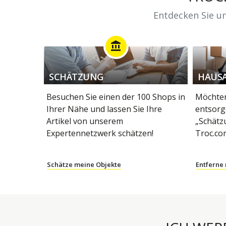
Entdecken Sie un
account_balance
SCHÄTZUNG
HAUS
Besuchen Sie einen der 100 Shops in
Möchten
Ihrer Nähe und lassen Sie Ihre
entsorg
Artikel von unserem
„Schätz
Expertennetzwerk schätzen!
Troc.co
Schätze meine Objekte
Entferne