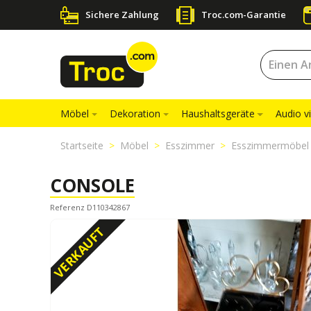
Sichere Zahlung
Troc.com-Garantie
Möbel
Dekoration
Haushaltsgeräte
Audio v
Startseite
Möbel
Esszimmer
Esszimmermöbel
CONSOLE
Referenz D110342867
VERKAUFT