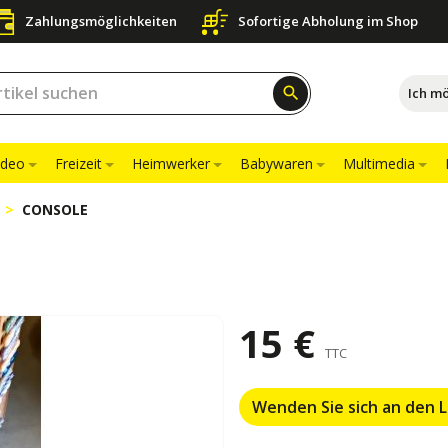
Zahlungsmöglichkeiten
Sofortige Abholung im Shop
search
Ich m
ideo
Freizeit
Heimwerker
Babywaren
Multimedia
CONSOLE
15 €
TTC
Wenden Sie sich an den 