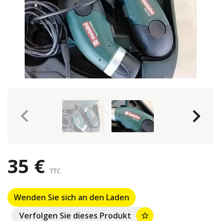
keyboard_arrow_left
keyboard_arrow_right
35 €
TTC
Wenden Sie sich an den Laden
Verfolgen Sie dieses Produkt
star_border