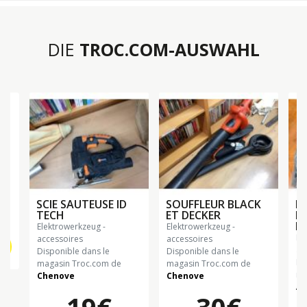
DIE
TROC.COM-AUSWAHL
SCIE SAUTEUSE ID
SOUFFLEUR BLACK
P
TECH
ET DECKER
P
R
elektrowerkzeug -
elektrowerkzeug -
elektrowerkzeug -
accessoires
accessoires
ac
Disponible dans le
Disponible dans le
Di
magasin Troc.com de
magasin Troc.com de
ma
Chenove
Chenove
Al