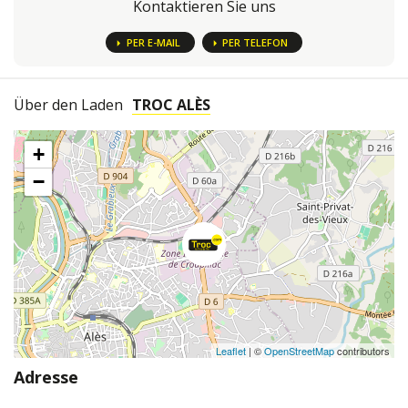
Kontaktieren Sie uns
PER E-MAIL
PER TELEFON
Über den Laden
TROC ALÈS
+
−
Leaflet
| ©
OpenStreetMap
contributors
Adresse