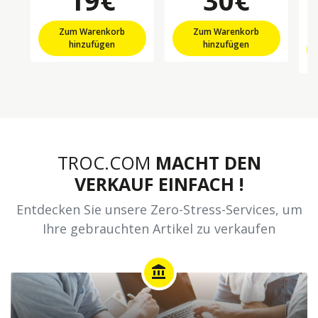
19€
30€
Zum Warenkorb
Zum Warenkorb
hinzufügen
hinzufügen
TROC.COM
MACHT DEN
VERKAUF EINFACH !
Entdecken Sie unsere Zero-Stress-Services, um
Ihre gebrauchten Artikel zu verkaufen
account_balance