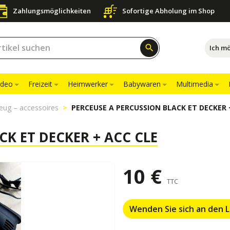
Zahlungsmöglichkeiten
Sofortige Abholung im Shop
search
Ich m
ideo
Freizeit
Heimwerker
Babywaren
Multimedia
eug – accessoires
PERCEUSE A PERCUSSION BLACK ET DECKER 
CK ET DECKER + ACC CLE
10 €
TTC
Wenden Sie sich an den 