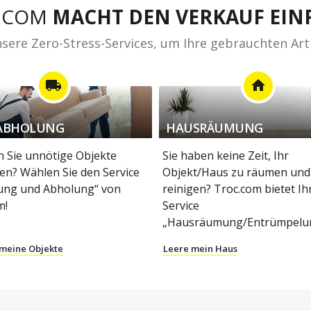
.COM
MACHT DEN VERKAUF EINF
sere Zero-Stress-Services, um Ihre gebrauchten Art
local_shipping
home
ABHOLUNG
HAUSRÄUMUNG
 Sie unnötige Objekte
Sie haben keine Zeit, Ihr
en? Wählen Sie den Service
Objekt/Haus zu räumen und
ung und Abholung“ von
reinigen? Troc.com bietet I
m!
Service
„Hausräumung/Entrümpelun
 meine Objekte
Leere mein Haus