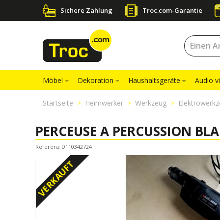
Sichere Zahlung
Troc.com-Garantie
Möbel
Dekoration
Haushaltsgeräte
Audio v
Startseite
Heimwerker
Werkzeug
Elektrowerkz
PERCEUSE A PERCUSSION BLA
Referenz D110342724
VERKAUFT