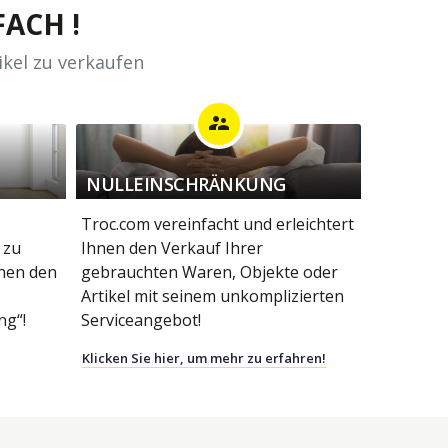
ACH !
ikel zu verkaufen
supervisor_account
NULLEINSCHRÄNKUNG
Troc.com vereinfacht und erleichtert
 zu
Ihnen den Verkauf Ihrer
hnen den
gebrauchten Waren, Objekte oder
Artikel mit seinem unkomplizierten
g“!
Serviceangebot!
Klicken Sie hier, um mehr zu erfahren!