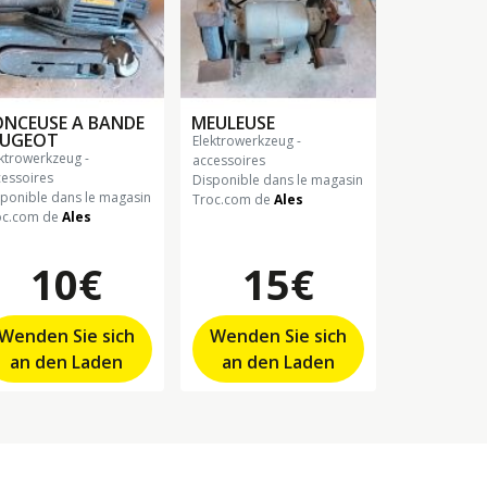
NCEUSE A BANDE
MEULEUSE
EUGEOT
elektrowerkzeug -
accessoires
cessoires
Disponible dans le magasin
sponible dans le magasin
Troc.com de
Ales
oc.com de
Ales
10€
15€
Wenden Sie sich
Wenden Sie sich
an den Laden
an den Laden