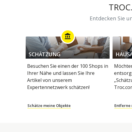
TROC
Entdecken Sie un
account_balance
SCHÄTZUNG
HAUS
Besuchen Sie einen der 100 Shops in
Möchten
Ihrer Nähe und lassen Sie Ihre
entsorg
Artikel von unserem
„Schätz
Expertennetzwerk schätzen!
Troc.co
Schätze meine Objekte
Entferne