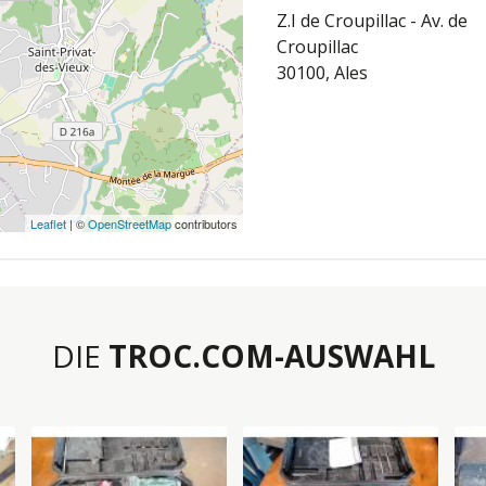
Z.I de Croupillac - Av. de
Croupillac
30100, Ales
Leaflet
| ©
OpenStreetMap
contributors
DIE
TROC.COM-AUSWAHL