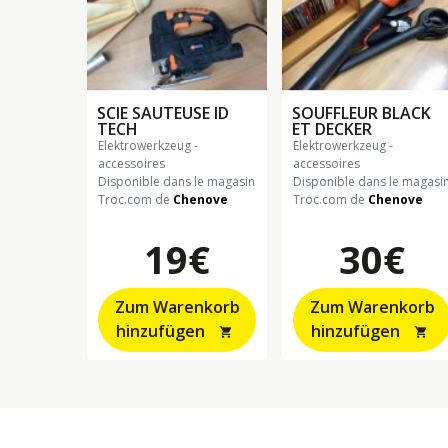
SCIE SAUTEUSE ID
SOUFFLEUR BLACK
TECH
ET DECKER
elektrowerkzeug -
elektrowerkzeug -
accessoires
accessoires
Disponible dans le magasin
Disponible dans le magasi
Troc.com de
Chenove
Troc.com de
Chenove
19€
30€
Zum Warenkorb
Zum Warenkorb
hinzufügen
hinzufügen
shopping_cart
shopping_cart