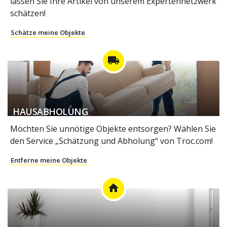
lassen Sie Ihre Artikel von unserem Expertennetzwerk
schätzen!
Schätze meine Objekte
local_shipping
HAUSABHOLUNG
Möchten Sie unnötige Objekte entsorgen? Wählen Sie
den Service „Schätzung und Abholung“ von Troc.com!
Entferne meine Objekte
home