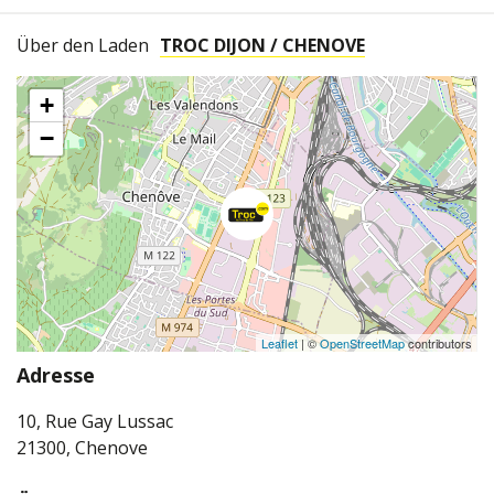
Über den Laden
TROC DIJON / CHENOVE
+
−
Leaflet
| ©
OpenStreetMap
contributors
Adresse
10, Rue Gay Lussac
21300, Chenove