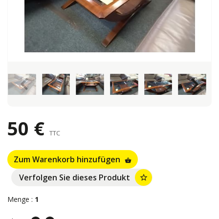
keyboard_arrow_left
keyboard_arrow_right
50 €
TTC
Zum Warenkorb hinzufügen
shopping_basket
Verfolgen Sie dieses Produkt
star_border
Menge :
1