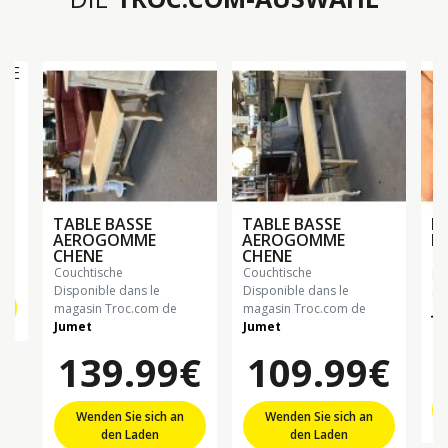
SE
TABLE BASSE
TABLE BASSE
B
AEROGOMME
AEROGOMME
D
CHENE
CHENE
c
couchtische
couchtische
Di
Disponible dans le
Disponible dans le
ma
magasin Troc.com de
magasin Troc.com de
Ju
Jumet
Jumet
139.99€
109.99€
Wenden Sie sich an
Wenden Sie sich an
den Laden
den Laden