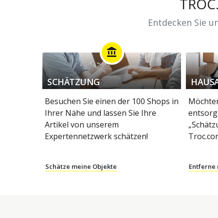
TROC
Entdecken Sie un
account_balance
SCHÄTZUNG
HAUS
Besuchen Sie einen der 100 Shops in
Möchten
Ihrer Nähe und lassen Sie Ihre
entsorg
Artikel von unserem
„Schätz
Expertennetzwerk schätzen!
Troc.co
Schätze meine Objekte
Entferne