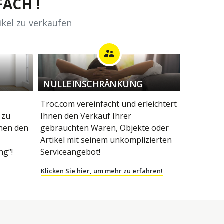
ACH !
ikel zu verkaufen
supervisor_account
NULLEINSCHRÄNKUNG
Troc.com vereinfacht und erleichtert
 zu
Ihnen den Verkauf Ihrer
hnen den
gebrauchten Waren, Objekte oder
Artikel mit seinem unkomplizierten
g“!
Serviceangebot!
Klicken Sie hier, um mehr zu erfahren!