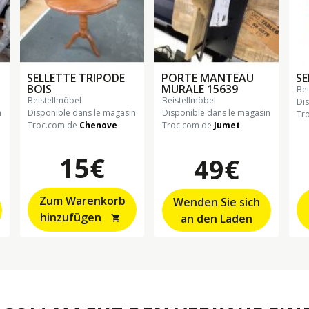
SELLETTE TRIPODE
PORTE MANTEAU
SE
BOIS
MURALE 15639
b
beistellmöbel
beistellmöbel
Di
n
Disponible dans le magasin
Disponible dans le magasin
Tr
Troc.com de
Chenove
Troc.com de
Jumet
15€
49€
Zum Warenkorb
Wenden Sie sich
hinzufügen
an den Laden
shopping_cart