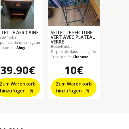
LLETTE AFRICAINE
SELLETTE FER TUBE
VERT AVEC PLATEAU
eistellmöbel
VERRE
sponible dans le magasin
beistellmöbel
oc.com de
Ahuy
Disponible dans le magasin
Troc.com de
Chenove
39.90€
10€
Zum Warenkorb
Zum Warenkorb
hinzufügen
hinzufügen
shopping_cart
shopping_cart