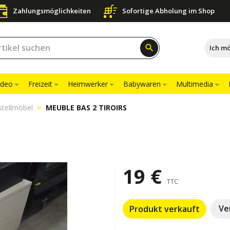
Zahlungsmöglichkeiten
Sofortige Abholung im Shop
search
Ich m
ideo
Freizeit
Heimwerker
Babywaren
Multimedia
stellmöbel
MEUBLE BAS 2 TIROIRS
19 €
TTC
Ve
Produkt verkauft