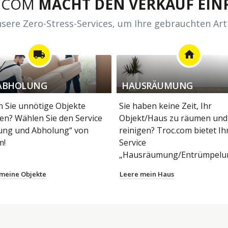
.COM
MACHT DEN VERKAUF EINF
sere Zero-Stress-Services, um Ihre gebrauchten Art
local_shipping
home
ABHOLUNG
HAUSRÄUMUNG
 Sie unnötige Objekte
Sie haben keine Zeit, Ihr
en? Wählen Sie den Service
Objekt/Haus zu räumen und
ung und Abholung“ von
reinigen? Troc.com bietet I
m!
Service
„Hausräumung/Entrümpelun
 meine Objekte
Leere mein Haus