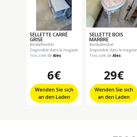
SELLETTE CARRÉ
SELLETTE BOIS
GRISE
MARBRE
beistellmöbel
beistellmöbel
Disponible dans le magasin
Disponible dans le magasi
Troc.com de
Ales
Troc.com de
Ales
6€
29€
Wenden Sie sich
Wenden Sie sich
an den Laden
an den Laden