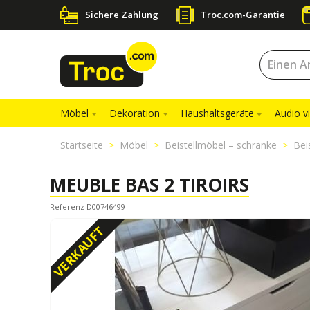
Sichere Zahlung
Troc.com-Garantie
Möbel
Dekoration
Haushaltsgeräte
Audio v
Startseite
Möbel
Beistellmöbel – schränke
Bei
MEUBLE BAS 2 TIROIRS
Referenz D00746499
VERKAUFT