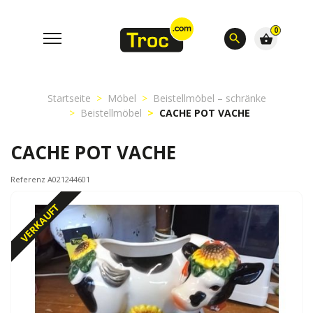
0
search
shopping_basket
Startseite
Möbel
Beistellmöbel – schränke
Beistellmöbel
CACHE POT VACHE
CACHE POT VACHE
Referenz A021244601
VERKAUFT