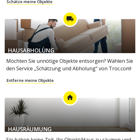
Schätze meine Objekte
local_shipping
HAUSABHOLUNG
Möchten Sie unnötige Objekte entsorgen? Wählen Sie
den Service „Schätzung und Abholung“ von Troc.com!
Entferne meine Objekte
home
HAUSRÄUMUNG
Sie haben keine Zeit, Ihr Objekt/Haus zu räumen und