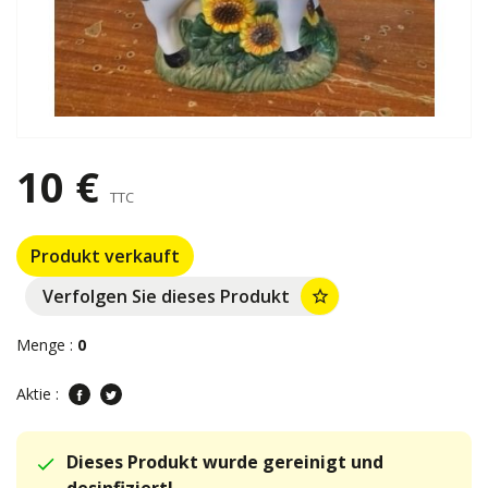
10 €
TTC
Produkt verkauft
Verfolgen Sie dieses Produkt
star_border
Menge :
0
Aktie :
Dieses Produkt wurde gereinigt und