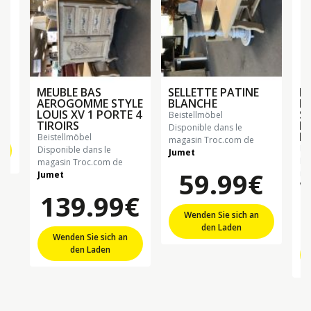
MEUBLE BAS
SELLETTE PATINE
M
AEROGOMME STYLE
BLANCHE
M
LOUIS XV 1 PORTE 4
S
beistellmöbel
TIROIRS
B
Disponible dans le
F
beistellmöbel
magasin Troc.com de
b
Disponible dans le
Jumet
Di
magasin Troc.com de
59.99€
ma
Jumet
Wi
139.99€
Wenden Sie sich an
den Laden
Wenden Sie sich an
den Laden