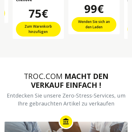
99€
75€
Wenden Sie sich an
Zum Warenkorb
den Laden
hinzufügen
TROC.COM
MACHT DEN
VERKAUF EINFACH !
Entdecken Sie unsere Zero-Stress-Services, um
Ihre gebrauchten Artikel zu verkaufen
account_balance