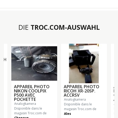
DIE
TROC.COM-AUSWAHL
F
APPAREIL PHOTO
APPAREIL PHOTO
A
NIKON COOLPIX
RICOH XR-20SP.
N
P500 AVEC
ACCRSV
O
POCHETTE
A
analogkamera
analogkamera
a
Disponible dans le
Disponible dans le
Di
magasin Troc.com de
magasin Troc.com de
ma
Ales
Chenove
Al