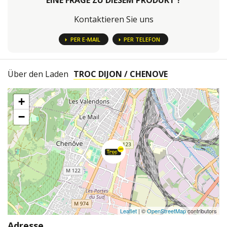
EINE FRAGE ZU DIESEM PRODUKT ?
Kontaktieren Sie uns
PER E-MAIL
PER TELEFON
Über den Laden
TROC DIJON / CHENOVE
+
−
Leaflet
| ©
OpenStreetMap
contributors
Adresse