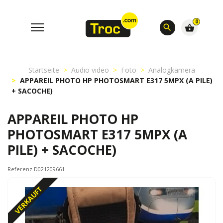
0
search
shopping_basket
Startseite
Audio video
Foto
Analogkamera
APPAREIL PHOTO HP PHOTOSMART E317 5MPX (A PILE)
+ SACOCHE)
APPAREIL PHOTO HP
PHOTOSMART E317 5MPX (A
PILE) + SACOCHE)
Referenz D021209661
VERKAUFT