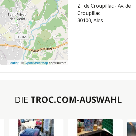
Z.I de Croupillac - Av. de
Croupillac
30100, Ales
Leaflet
| ©
OpenStreetMap
contributors
DIE
TROC.COM-AUSWAHL