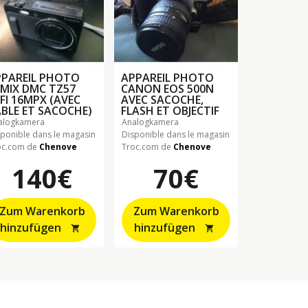
PPAREIL PHOTO
APPAREIL PHOTO
MIX DMC TZ57
CANON EOS 500N
FI 16MPX (AVEC
AVEC SACOCHE,
BLE ET SACOCHE)
FLASH ET OBJECTIF
nalogkamera
analogkamera
sponible dans le magasin
Disponible dans le magasin
oc.com de
Chenove
Troc.com de
Chenove
140€
70€
Zum Warenkorb
Zum Warenkorb
hinzufügen
hinzufügen
shopping_cart
shopping_cart