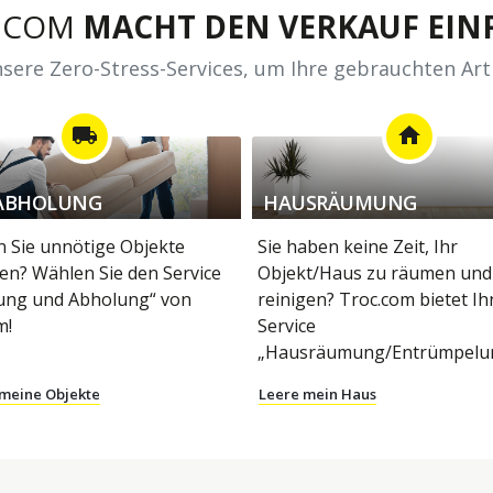
.COM
MACHT DEN VERKAUF EINF
sere Zero-Stress-Services, um Ihre gebrauchten Art
local_shipping
home
ABHOLUNG
HAUSRÄUMUNG
 Sie unnötige Objekte
Sie haben keine Zeit, Ihr
en? Wählen Sie den Service
Objekt/Haus zu räumen und
ung und Abholung“ von
reinigen? Troc.com bietet I
m!
Service
„Hausräumung/Entrümpelun
 meine Objekte
Leere mein Haus