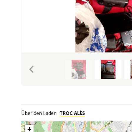
keyboard_arrow_left
Über den Laden
TROC ALÈS
+