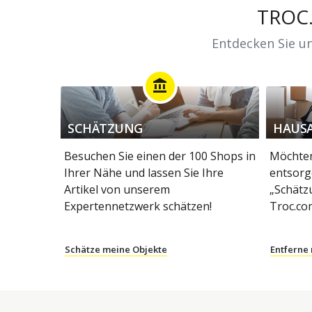
TROC
Entdecken Sie un
account_balance
SCHÄTZUNG
HAUS
Besuchen Sie einen der 100 Shops in
Möchten
Ihrer Nähe und lassen Sie Ihre
entsorg
Artikel von unserem
„Schätz
Expertennetzwerk schätzen!
Troc.co
Schätze meine Objekte
Entferne