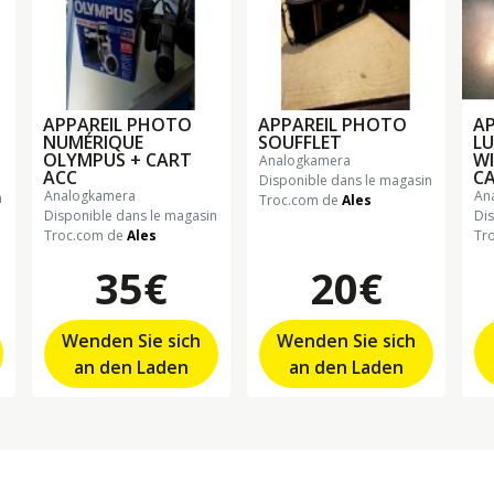
APPAREIL PHOTO
APPAREIL PHOTO
A
NUMÉRIQUE
SOUFFLET
LU
OLYMPUS + CART
WI
analogkamera
ACC
CA
Disponible dans le magasin
analogkamera
a
n
Troc.com de
Ales
Disponible dans le magasin
Di
Troc.com de
Ales
Tr
35€
20€
Wenden Sie sich
Wenden Sie sich
an den Laden
an den Laden