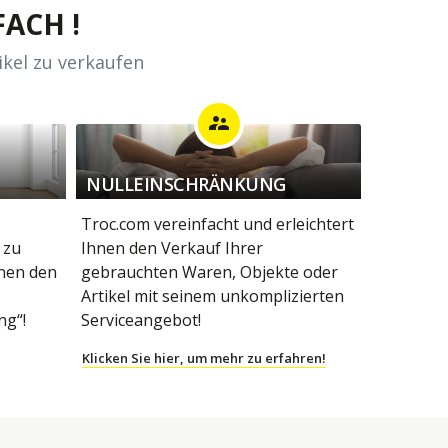
ACH !
ikel zu verkaufen
supervisor_account
NULLEINSCHRÄNKUNG
Troc.com vereinfacht und erleichtert
 zu
Ihnen den Verkauf Ihrer
hnen den
gebrauchten Waren, Objekte oder
Artikel mit seinem unkomplizierten
g“!
Serviceangebot!
Klicken Sie hier, um mehr zu erfahren!