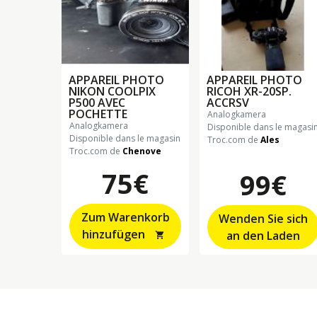
APPAREIL PHOTO
APPAREIL PHOTO
NIKON COOLPIX
RICOH XR-20SP.
P500 AVEC
ACCRSV
POCHETTE
analogkamera
analogkamera
Disponible dans le magasi
Disponible dans le magasin
Troc.com de
Ales
Troc.com de
Chenove
75€
99€
Zum Warenkorb
Wenden Sie sich
hinzufügen
an den Laden
shopping_cart