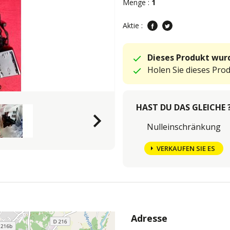
Menge :
1
Aktie :
Dieses Produkt wurd
Holen Sie dieses Pro
HAST DU DAS GLEICHE 
keyboard_arrow_right
Nulleinschränkung
VERKAUFEN SIE ES
Adresse