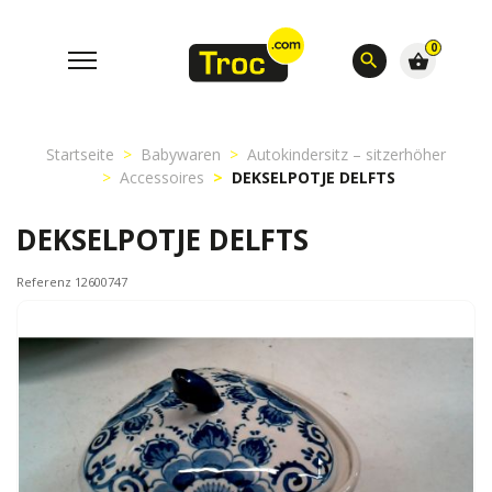
0
search
shopping_basket
Startseite
Babywaren
Autokindersitz – sitzerhöher
Accessoires
DEKSELPOTJE DELFTS
DEKSELPOTJE DELFTS
Referenz 12600747