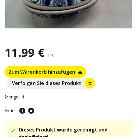
11.99 €
TTC
Zum Warenkorb hinzufügen
shopping_basket
Verfolgen Sie dieses Produkt
star_border
Menge :
1
Aktie :
Dieses Produkt wurde gereinigt und