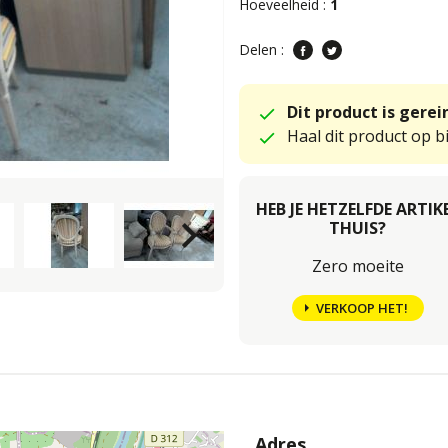
Hoeveelheid :
1
Delen :
Dit product is gere
Haal dit product op bi
HEB JE HETZELFDE ARTIK
keyboard_arrow_right
THUIS?
Zero moeite
VERKOOP HET!
Adres