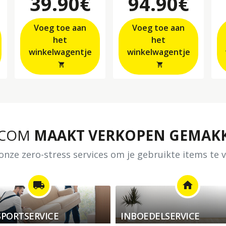
39.90€
94.90€
Voeg toe aan
Voeg toe aan
het
het
winkelwagentje
winkelwagentje
shopping_cart
shopping_cart
.COM
MAAKT VERKOPEN GEMAKK
nze zero-stress services om je gebruikte items te
local_shipping
home
PORTSERVICE
INBOEDELSERVICE