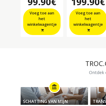
99.90€
199.90€
Voeg toe aan
Voeg toe aan
het
het
winkelwagentje
winkelwagentje
shopping_cart
shopping_cart
TROC
Ontdek o
account_balance
SCHATTING VAN MIJN
TRANS