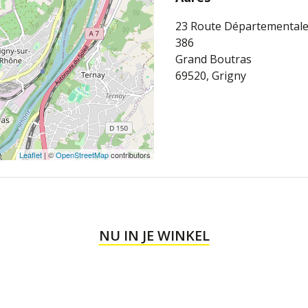
23 Route Départemental
386
Grand Boutras
69520, Grigny
Leaflet
| ©
OpenStreetMap
contributors
NU IN JE WINKEL