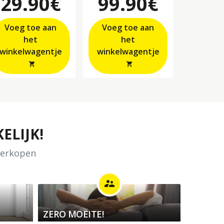
29.90€
99.90€
Voeg toe aan
Voeg toe aan
het
het
winkelwagentje
winkelwagentje
shopping_cart
shopping_cart
ELIJK!
 verkopen
supervisor_account
ZERO MOEITE!