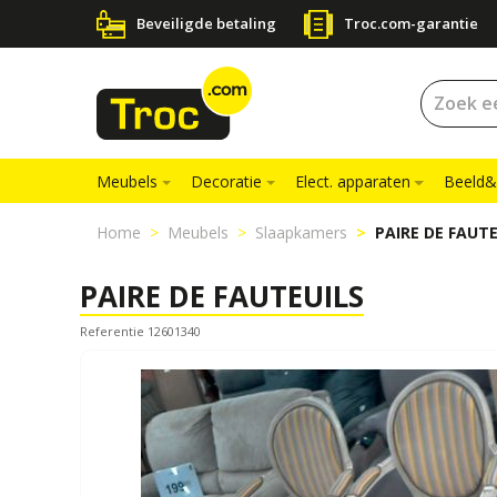
Beveiligde betaling
Troc.com-garantie
Meubels
Decoratie
Elect. apparaten
Beeld&
Home
Meubels
Slaapkamers
PAIRE DE FAUTE
PAIRE DE FAUTEUILS
Referentie 12601340