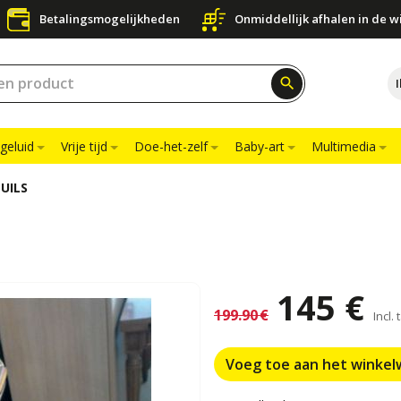
Betalingsmogelijkheden
Onmiddellijk afhalen in de w
search
geluid
Vrije tijd
Doe-het-zelf
Baby-art
Multimedia
UILS
145 €
199.90 €
Incl.
Voeg toe aan het winke