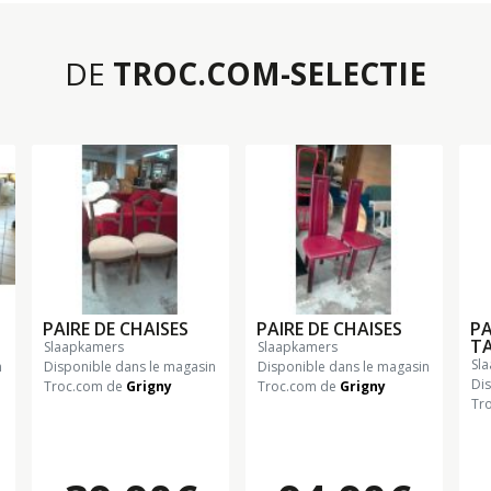
DE
TROC.COM-SELECTIE
PAIRE DE CHAISES
PAIRE DE CHAISES
PA
T
slaapkamers
slaapkamers
s
n
Disponible dans le magasin
Disponible dans le magasin
Di
Troc.com de
Grigny
Troc.com de
Grigny
Tr