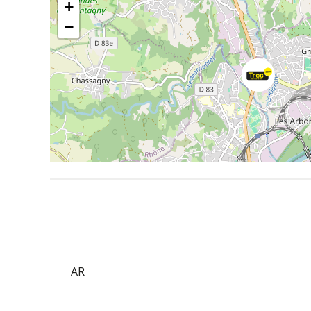
+
−
AR