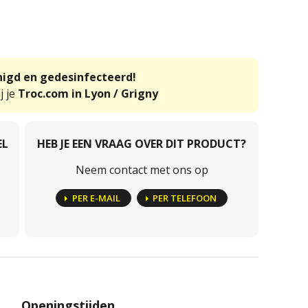
inigd en gedesinfecteerd!
j je
Troc.com in Lyon / Grigny
EL
HEB JE EEN VRAAG OVER DIT PRODUCT?
Neem contact met ons op
PER E-MAIL
PER TELEFOON
Openingstijden