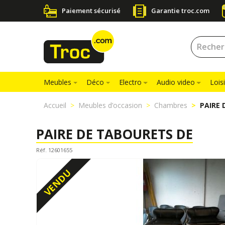
Paiement sécurisé
Garantie troc.com
Meubles
Déco
Electro
Audio video
Loisi
Accueil
Meubles d’occasion
Chambres
PAIRE 
PAIRE DE TABOURETS DE
Réf. 12601655
VENDU