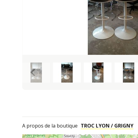
keyboard_arrow_left
A propos de la boutique
TROC LYON / GRIGNY