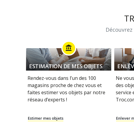
T
Découvrez 
account_balance
ESTIMATION DE MES OBJETS
ENLÈV
Rendez-vous dans l’un des 100
Ne vous
magasins proche de chez vous et
des obje
faites estimer vos objets par notre
service
réseau d’experts !
Troc.com
Estimer mes objets
Enlever m