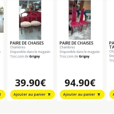
PAIRE DE CHAISES
PAIRE DE CHAISES
PA
T
chambres
chambres
c
n
Disponible dans le magasin
Disponible dans le magasin
Di
Troc.com de
Grigny
Troc.com de
Grigny
Tr
39.90€
94.90€
Ajouter au panier
Ajouter au panier
_cart
shopping_cart
shopping_cart