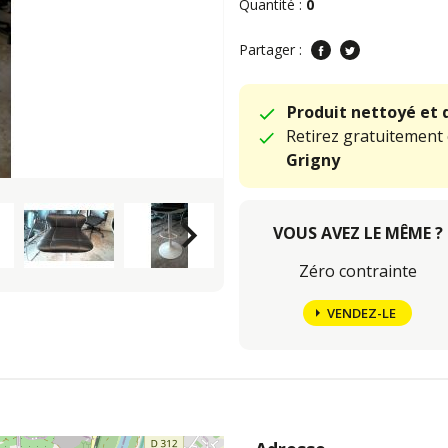
Quantité :
0
Partager :
Produit nettoyé et 
Retirez gratuitement
Grigny
keyboard_arrow_right
VOUS AVEZ LE MÊME ?
Zéro contrainte
VENDEZ-LE