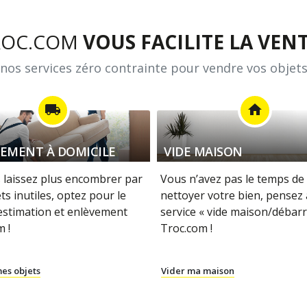
ROC.COM
VOUS FACILITE LA VENT
nos services zéro contrainte pour vendre vos objets
local_shipping
home
EMENT À DOMICILE
VIDE MAISON
 laissez plus encombrer par
Vous n’avez pas le temps de 
ts inutiles, optez pour le
nettoyer votre bien, pensez
 estimation et enlèvement
service « vide maison/débarr
 !
Troc.com !
es objets
Vider ma maison