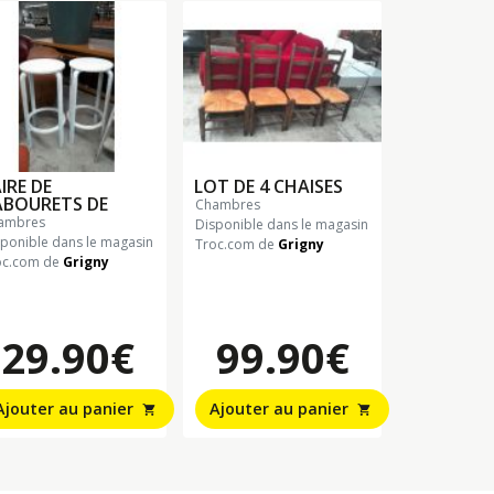
IRE DE
LOT DE 4 CHAISES
ABOURETS DE
chambres
hambres
Disponible dans le magasin
sponible dans le magasin
Troc.com de
Grigny
oc.com de
Grigny
29.90€
99.90€
Ajouter au panier
Ajouter au panier
shopping_cart
shopping_cart