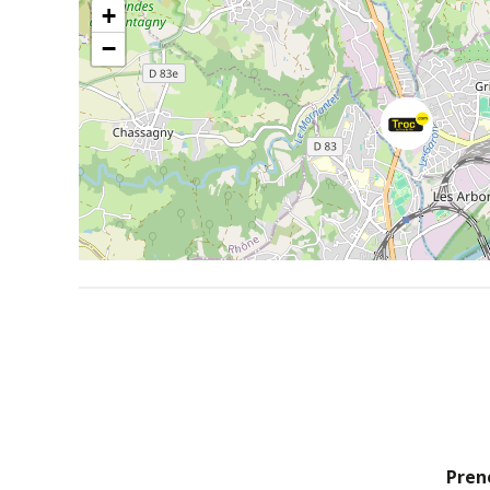
+
−
Prene