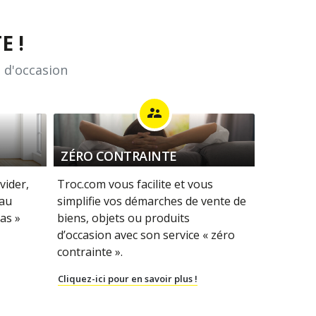
E !
 d'occasion
supervisor_account
ZÉRO CONTRAINTE
vider,
Troc.com vous facilite et vous
 au
simplifie vos démarches de vente de
as »
biens, objets ou produits
d’occasion avec son service « zéro
contrainte ».
Cliquez-ici pour en savoir plus !