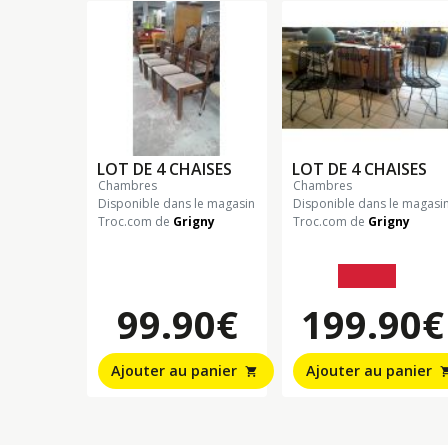
LOT DE 4 CHAISES
LOT DE 4 CHAISES
chambres
chambres
Disponible dans le magasin
Disponible dans le magasi
Troc.com de
Grigny
Troc.com de
Grigny
279.90€
99.90€
199.90€
Ajouter au panier
Ajouter au panier
shopping_cart
shopping