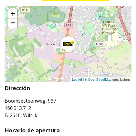
+
−
Leaflet
| ©
OpenStreetMap
contributors
Dirección
Boomsesteenweg, 937
460.913.712
B-2610, Wilrijk
Horario de apertura