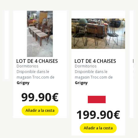
€
LOT DE 4 CHAISES
LOT DE 4 CHAISES
PA
dormitorios
dormitorios
d
Disponible dans le
Disponible dans le
Di
magasin Troc.com de
magasin Troc.com de
ma
Grigny
Grigny
Gr
99.90€
279.90€
199.90€
Añadir a la cesta
Añadir a la cesta