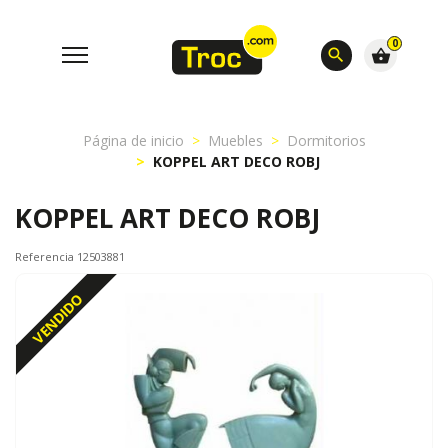
0
search
shopping_basket
Página de inicio
Muebles
Dormitorios
KOPPEL ART DECO ROBJ
KOPPEL ART DECO ROBJ
Referencia 12503881
VENDIDO