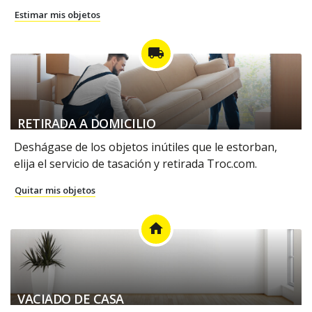
Estimar mis objetos
local_shipping
RETIRADA A DOMICILIO
Deshágase de los objetos inútiles que le estorban,
elija el servicio de tasación y retirada Troc.com.
Quitar mis objetos
home
VACIADO DE CASA