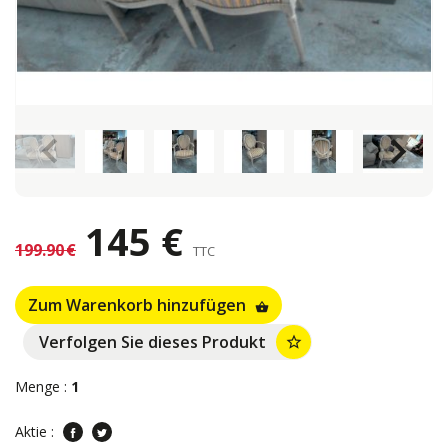
keyboard_arrow_left
keyboard_arrow_right
145 €
199.90 €
TTC
Zum Warenkorb hinzufügen
shopping_basket
Verfolgen Sie dieses Produkt
star_border
Menge :
1
Aktie :