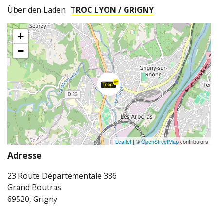
Über den Laden
TROC LYON / GRIGNY
+
−
Leaflet
| ©
OpenStreetMap
contributors
Adresse
23 Route Départementale 386
Grand Boutras
69520, Grigny