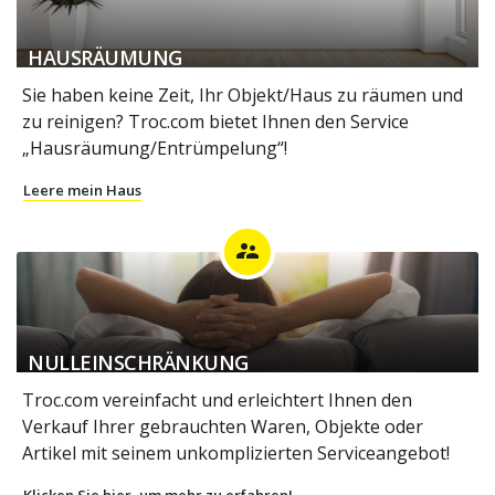
HAUSRÄUMUNG
Sie haben keine Zeit, Ihr Objekt/Haus zu räumen und
zu reinigen? Troc.com bietet Ihnen den Service
„Hausräumung/Entrümpelung“!
Leere mein Haus
supervisor_account
NULLEINSCHRÄNKUNG
Troc.com vereinfacht und erleichtert Ihnen den
Verkauf Ihrer gebrauchten Waren, Objekte oder
Artikel mit seinem unkomplizierten Serviceangebot!
Klicken Sie hier, um mehr zu erfahren!