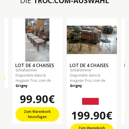
DIE
TROC.COM-AUSWAHL
€
LOT DE 4 CHAISES
LOT DE 4 CHAISES
PA
schlafzimmer
schlafzimmer
s
Disponible dans le
Disponible dans le
Di
magasin Troc.com de
magasin Troc.com de
ma
Grigny
Grigny
Gr
99.90€
279.90€
199.90€
Zum Warenkorb
hinzufügen
Zum Warenkorb